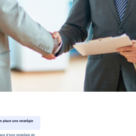
aborer efficacement vot
n place une stratégie
ique de vente gagnante 
ace d’une stratégie de