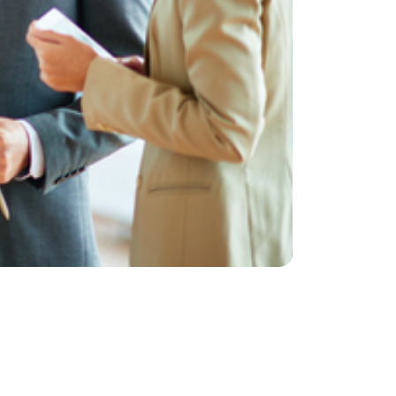
re
pour