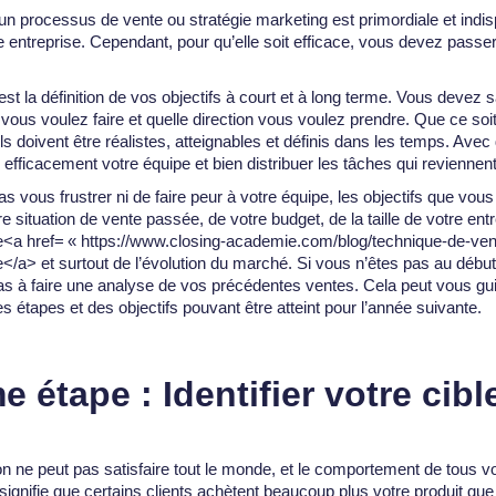
un processus de vente ou stratégie marketing est primordiale et indi
re entreprise. Cependant, pour qu’elle soit efficace, vous devez passe
t la définition de vos objectifs à court et à long terme. Vous devez s
ous voulez faire et quelle direction vous voulez prendre. Que ce soi
 ils doivent être réalistes, atteignables et définis dans les temps. Avec 
 efficacement votre équipe et bien distribuer les tâches qui reviennen
s vous frustrer ni de faire peur à votre équipe, les objectifs que vous
e situation de vente passée, de votre budget, de la taille de votre ent
e<a href= « https://www.closing-academie.com/blog/technique-de-ven
</a> et surtout de l’évolution du marché. Si vous n’êtes pas au début
 pas à faire une analyse de vos précédentes ventes. Cela peut vous gu
 étapes et des objectifs pouvant être atteint pour l’année suivante.
 étape : Identifier votre cibl
on ne peut pas satisfaire tout le monde, et le comportement de tous vo
ignifie que certains clients achètent beaucoup plus votre produit que 