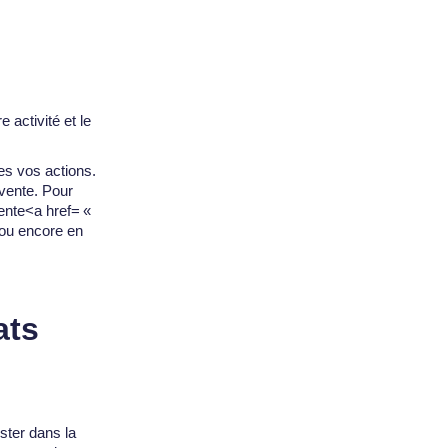
 activité et le
es vos actions.
 vente. Pour
ente<a href= «
ou encore en
ats
ster dans la