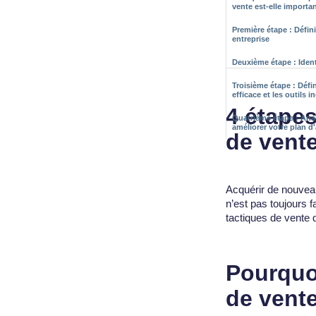
vente est-elle importa
Première étape : Définir
entreprise
Deuxième étape : Identi
Troisième étape : Défi
efficace et les outils 
4 étapes
Quatrième étape : Anal
améliorer votre plan d
de vent
Acquérir de nouveaux
n’est pas toujours f
tactiques de vente q
Pourquoi
de vente