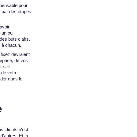
spensable pour
r par des étapes
avoir
t un ou
des buts clairs,
t à chacun.
 fixez devraient
reprise, de vos
te »>
 de votre
ider dans le
e
s clients n'est
d’autres. Et ce