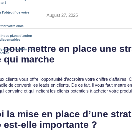
atteindre vos objectifs
nte ?
 l’objectif de votre
August 27, 2025
fier votre cible
nir des plans d’action
indispensables
 pour mettre en place une str
yser les résultats pour
'action
e qui marche
 clients vous offre l’opportunité d’accroître votre chiffre d'affaires. C
acile de convertir les leads en clients. De ce fait, il vous faut mettre e
ui convainc et qui incitent les clients potentiels à acheter votre produi
 la mise en place d’une stra
 est-elle importante ?