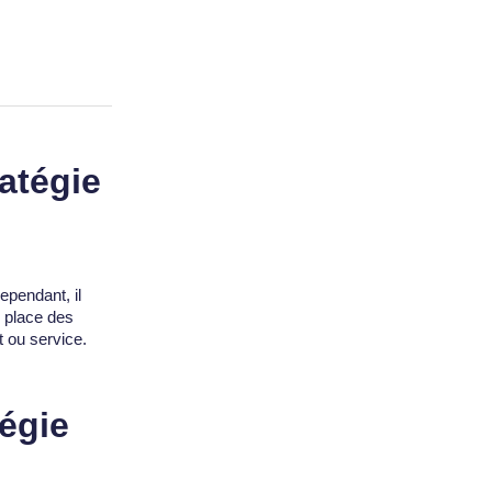
atégie
ependant, il
n place des
t ou service.
tégie