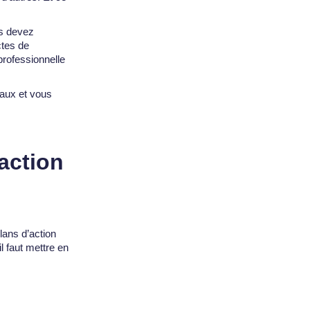
us devez
ctes de
 professionnelle
éaux et vous
’action
plans d’action
l faut mettre en