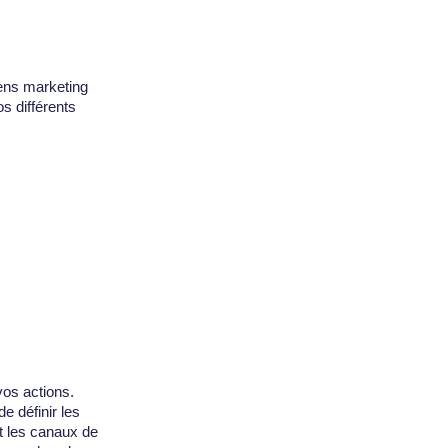
ens marketing
s différents
vos actions.
 définir les
et les canaux de