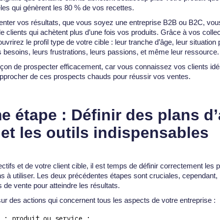
èles qui génèrent les 80 % de vos recettes.
enter vos résultats, que vous soyez une entreprise B2B ou B2C, vo
e clients qui achètent plus d’une fois vos produits. Grâce à vos colle
rirez le profil type de votre cible : leur tranche d’âge, leur situation
s besoins, leurs frustrations, leurs passions, et même leur ressource.
façon de prospecter efficacement, car vous connaissez vos clients id
approcher de ces prospects chauds pour réussir vos ventes.
e étape : Définir des plans d
 et les outils indispensables
ctifs et de votre client cible, il est temps de définir correctement les 
s à utiliser. Les deux précédentes étapes sont cruciales, cependant, i
de vente pour atteindre les résultats.
r des actions qui concernent tous les aspects de votre entreprise :
 : produit ou service ;