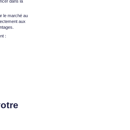
ancer dans la
ur le marché au
rrectement aux
ntages.
nt :
votre