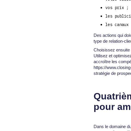
vos prix ;
les publici
les canaux
Des actions qui doiv
type de relation-cli
Choisissez ensuite d
Utilisez et optimise
accroître les compé
https://www.closin
stratégie de prospec
Quatrièm
pour amé
Dans le domaine du 