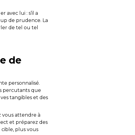
vec lui : s’il a
coup de prudence. La
ler de tel ou tel
re de
nte personnalisé.
ts percutants que
ves tangibles et des
 vous attendre à
pect et préparez des
 cible, plus vous