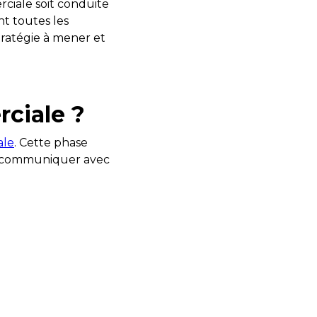
ciale soit conduite
t toutes les
stratégie à mener et
ciale ?
ale
. Cette phase
our communiquer avec