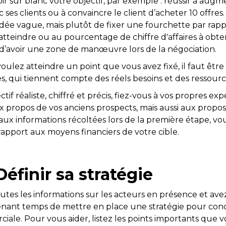
 noir sur blanc votre objectif, par exemple : réussir à au
c ses clients ou à convaincre le client d’acheter 10 offres. 
idée vague, mais plutôt de fixer une fourchette par rapp
tteindre ou au pourcentage de chiffre d'affaires à obte
d’avoir une zone de manœuvre lors de la négociation.
oulez atteindre un point que vous avez fixé, il faut être
es, qui tiennent compte des réels besoins et des ressourc
tif réaliste, chiffré et précis, fiez-vous à vos propres exp
x propos de vos anciens prospects, mais aussi aux propos
aux informations récoltées lors de la première étape, vo
n rapport aux moyens financiers de votre cible.
Définir sa stratégie
tes les informations sur les acteurs en présence et avez
intenant temps de mettre en place une stratégie pour con
iale. Pour vous aider, listez les points importants que