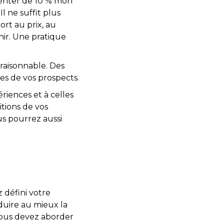
gmenter de 10 % mon
Il ne suffit plus
ort au prix, au
nir. Une pratique
 raisonnable. Des
es de vos prospects.
ériences et à celles
itions de vos
us pourrez aussi
 défini votre
duire au mieux la
 vous devez aborder