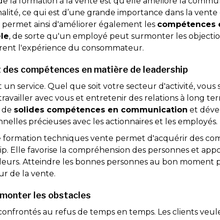
e la formation à la vente est qu'elle améliore la commu
alité, ce qui est d’une grande importance dans la vente
e permet ainsi d'améliorer également les
compétences 
èle
, de sorte qu'un employé peut surmonter les objectio
orent l'expérience du consommateur.
 des compétences en matière de leadership
t un service. Quel que soit votre secteur d'activité, vous
 travailler avec vous et entretenir des relations à long te
e de
solides compétences en communication
et déve
nnelles précieuses avec les actionnaires et les employés.
e formation techniques vente permet d'acquérir des c
ip. Elle favorise la compréhension des personnes et appo
ailleurs. Atteindre les bonnes personnes au bon moment
r de la vente.
rmonter les obstacles
nfrontés au refus de temps en temps. Les clients veul