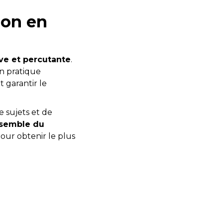
ion en
ive et percutante
.
en pratique
 garantir le
 sujets et de
nsemble du
pour obtenir le plus