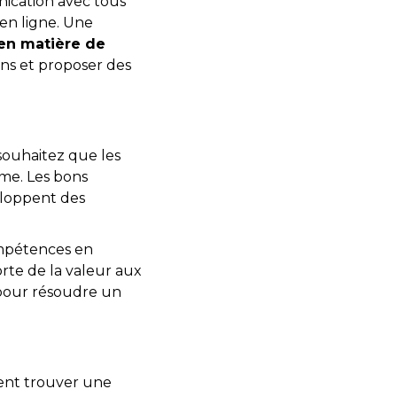
nication avec tous
 en ligne. Une
en matière de
ns et proposer des
 souhaitez que les
rme. Les bons
loppent des
ompétences en
rte de la valeur aux
 pour résoudre un
ent trouver une