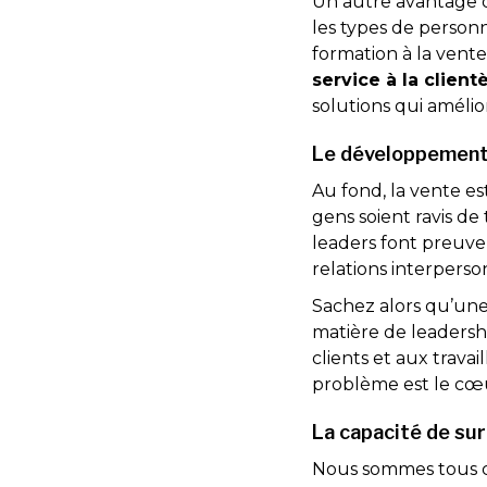
Un autre avantage d
les types de personn
formation à la vent
service à la client
solutions qui améli
Le développement
Au fond, la vente es
gens soient ravis de
leaders font preuv
relations interperso
Sachez alors qu’un
matière de leadersh
clients et aux trav
problème est le cœu
La capacité de su
Nous sommes tous co