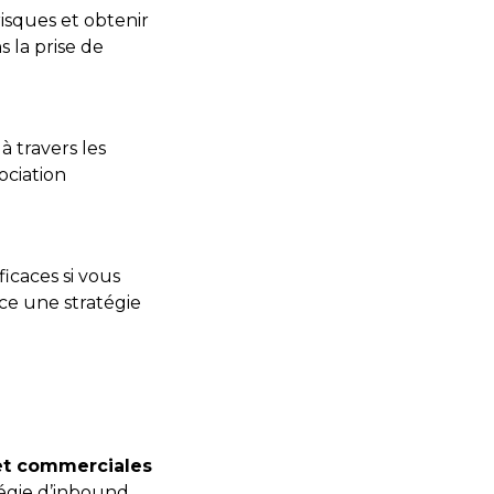
risques et obtenir
 la prise de
à travers les
ciation
icaces si vous
ace une stratégie
et commerciales
atégie d’inbound