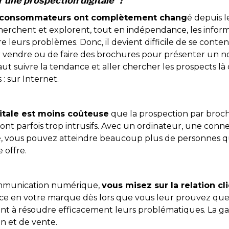
r une prospection digitale ?
 consommateurs ont complètement chang
é depuis 
herchent et explorent, tout en indépendance, les informa
 leurs problèmes. Donc, il devient difficile de se conte
 vendre ou de faire des brochures pour présenter un n
aut suivre la tendance et aller chercher les prospects là 
 sur Internet.
itale est moins coûteuse
que la prospection par broch
 sont parfois trop intrusifs. Avec un ordinateur, une conn
, vous pouvez atteindre beaucoup plus de personnes qu
 offre.
ommunication numérique,
vous misez sur la relation cli
ce en votre marque dès lors que vous leur prouvez que
ient à résoudre efficacement leurs problématiques. La ga
on et de vente.