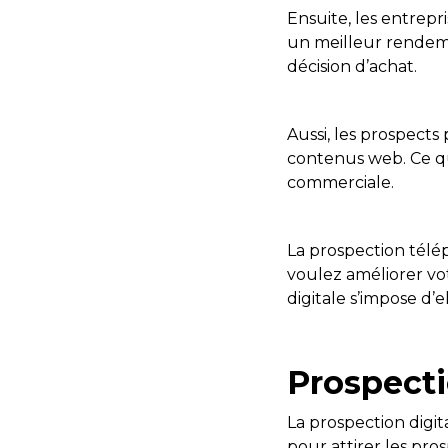
Ensuite, les entrepr
un meilleur rendeme
décision d’achat.
Aussi, les prospects
contenus web. Ce q
commerciale.
La prospection télép
voulez améliorer vot
digitale s’impose d’
Prospectio
La prospection digi
pour attirer les pros