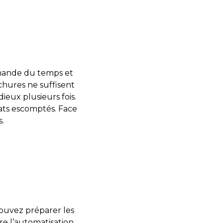
demande du temps et
chures ne suffisent
dieux plusieurs fois.
ats escomptés. Face
s.
 pouvez préparer les
re l’automatisation