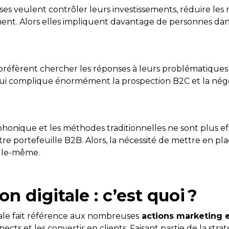
ises veulent contrôler leurs investissements, réduire les 
nt. Alors elles impliquent davantage de personnes dans
 préfèrent chercher les réponses à leurs problématiques 
ui complique énormément la prospection B2C et la négo
honique et les méthodes traditionnelles ne sont plus eff
re portefeuille B2B. Alors, la nécessité de mettre en pl
elle-même.
n digitale : c’est quoi ?
tale fait référence aux nombreuses
actions marketing 
pects et les convertir en clients. Faisant partie de la str