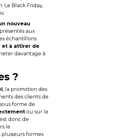
. Le Black Friday,
es.
un nouveau
t présentés aux
es échantillons
 et à attirer de
acheter davantage à
es ?
l
, la promotion des
ents des clients de
t sous forme de
irectement
ou sur le
 est donc de
rs le
 plusieurs formes