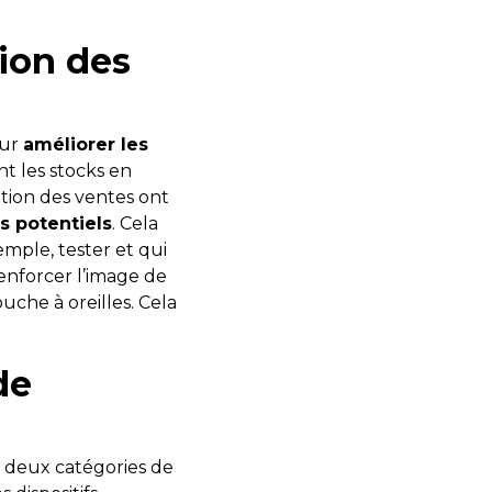
tion des
our
améliorer les
nt les stocks en
tion des ventes ont
s potentiels
. Cela
mple, tester et qui
renforcer l’image de
uche à oreilles. Cela
de
t deux catégories de