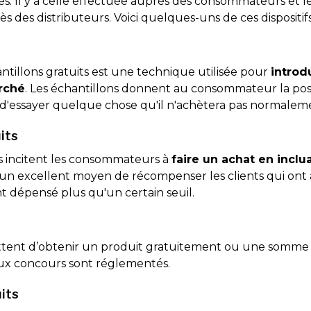
. Il y a celle effectuée auprès des consommateurs et les
 des distributeurs. Voici quelques-uns de ces dispositifs
ntillons gratuits est une technique utilisée pour
introd
arché
. Les échantillons donnent au consommateur la possibi
d'essayer quelque chose qu'il n'achètera pas normalem
its
s incitent les consommateurs à
faire un achat en incl
t d’un excellent moyen de récompenser les clients qui ont
t dépensé plus qu'un certain seuil.
ttent d’obtenir un produit gratuitement ou une somme 
jeux concours sont réglementés.
its