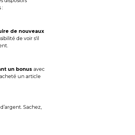
 dispositifs
 :
uire de nouveaux
lité de voir s'il
ent.
uant un bonus
avec
 acheté un article
d’argent. Sachez,