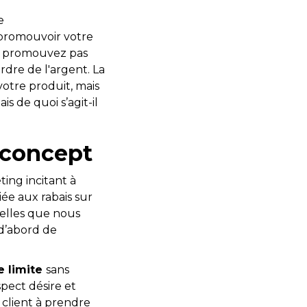
e
 promouvoir votre
le promouvez pas
dre de l'argent. La
otre produit, mais
s de quoi s’agit-il
 concept
ing incitant à
iée aux rabais sur
nelles que nous
 d’abord de
e limite
sans
spect désire et
 client à prendre