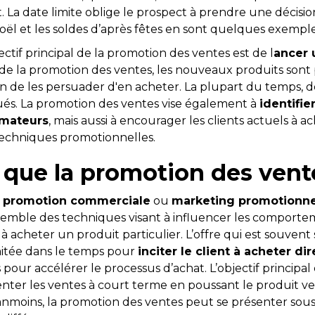
. La date limite oblige le prospect à prendre une décision
oël et les soldes d’après fêtes en sont quelques exempl
ctif principal de la promotion des ventes est de l
ancer 
is de la promotion des ventes, les nouveaux produits son
fin de les persuader d'en acheter. La plupart du temps, d
bués. La promotion des ventes vise également à
identifier
mateurs
, mais aussi à encourager les clients actuels à 
 techniques promotionnelles.
 que la promotion des vent
t
promotion commerciale
ou
marketing promotionne
semble des techniques visant à influencer les comportem
r à acheter un produit particulier. L’offre qui est souven
mitée dans le temps pour
inciter le client à acheter d
our accélérer le processus d’achat. L’objectif principal
nter les ventes à court terme en poussant le produit ve
moins, la promotion des ventes peut se présenter sous