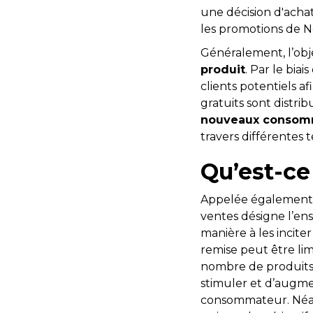
une décision d'achat
les promotions de N
Généralement, l’obje
produit
. Par le bia
clients potentiels a
gratuits sont distri
nouveaux consom
travers différentes
Qu’est-ce
Appelée égalemen
ventes désigne l’en
manière à les incite
remise peut être li
nombre de produits p
stimuler et d’augme
consommateur. Néan