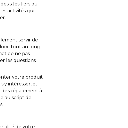
des sites tiers ou
es activités qui
er.
alement servir de
 donc tout au long
met de ne pas
er les questions
.
nter votre produit
s’y intéresser, et
aidera également à
e au script de
s.
nalité de votre