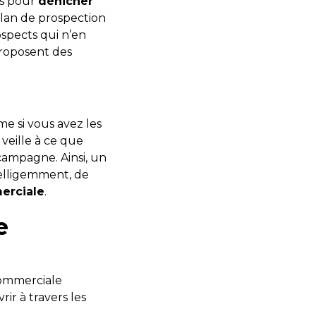
ns pour
dénicher
plan de prospection
ospects qui n’en
proposent des
me si vous avez les
veille à ce que
 campagne. Ainsi, un
telligemment, de
erciale
.
e
commerciale
ir à travers les