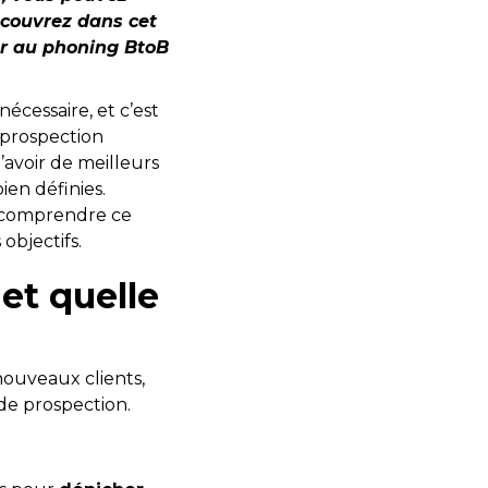
Découvrez dans cet
er au phoning BtoB
écessaire, et c’est
e prospection
avoir de meilleurs
ien définies.
n comprendre ce
objectifs.
et quelle
nouveaux clients,
 de prospection.