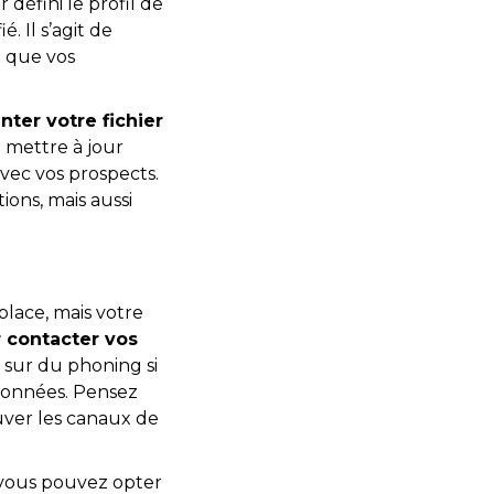
défini le profil de
. Il s’agit de
s
que vos
ter votre fichier
 mettre à jour
vec vos prospects.
ons, mais aussi
lace, mais votre
 contacter vos
 sur du phoning si
données. Pensez
uver les canaux de
, vous pouvez opter