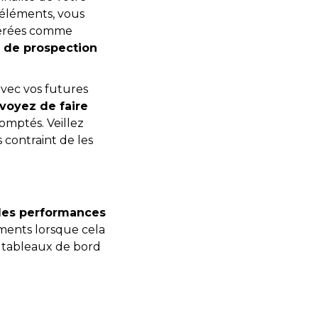
s éléments, vous
dérées comme
 de prospection
avec vos futures
oyez de faire
comptés. Veillez
 contraint de les
 les performances
ments lorsque cela
s tableaux de bord