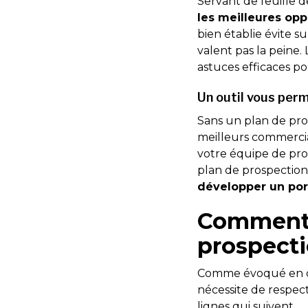
Servant de feuille 
les meilleures opp
bien établie évite s
valent pas la peine
astuces efficaces po
Un outil vous per
Sans un plan de prosp
meilleurs commercia
votre équipe de pros
plan de prospection
développer un por
Comment 
prospecti
Comme évoqué en déb
nécessite de respect
lignes qui suivent.