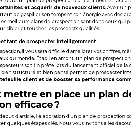
de route, un plan de prospection contient des instructio
ortunités et acquérir de nouveaux clients
. Avoir un 
urtout de gaspiller son temps et son énergie avec des pr
. Les meilleurs plans de prospection sont donc ceux qui 
ur cibler et toucher les prospects qualifiés.
mettant de prospecter intelligemment
ection, il vous sera difficile d’améliorer vos chiffres, mê
ux du monde. Établi en amont, un plan de prospection 
pecteurs soit fin prête lors du lancement officiel de la
 bien structuré et bien pensé permet de prospecter in
tefeuille client et de booster sa performance comm
mettre en place un plan d
on efficace ?
ut d’article, l’élaboration d’un plan de prospection 
er quelques étapes clés. Nous vous invitons à les découvr