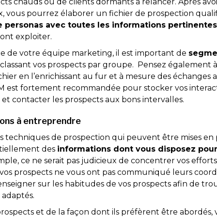
cts chauds ou de clients dormants à relancer. Après avoir 
, vous pourrez élaborer un fichier de prospection qualifié
e personas avec toutes les informations pertinente
nt exploiter.
che de votre équipe marketing, il est important de
segmen
classant vos prospects par groupe. Pensez également à
hier en l’enrichissant au fur et à mesure des échanges a
CRM est fortement recommandée pour stocker vos interacti
té et contacter les prospects aux bons intervalles.
ions à entreprendre
 techniques de prospection qui peuvent être mises en p
tiellement des
informations dont vous disposez pour
ple, ce ne serait pas judicieux de concentrer vos efforts
e vos prospects ne vous ont pas communiqué leurs coor
nseigner sur les habitudes de vos prospects afin de tro
s adaptés.
rospects et de la façon dont ils préfèrent être abordés