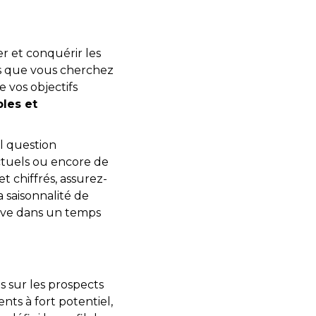
r et conquérir les
ats que vous cherchez
e vos objectifs
bles et
-il question
actuels ou encore de
t chiffrés, assurez-
a saisonnalité de
crive dans un temps
s sur les prospects
nts à fort potentiel,