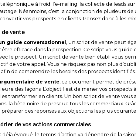
éléphonique à froid, l’e-mailing, la collecte de leads sur 
utage. Néanmoins, c’est la conjonction de plusieurs de c
onvertir vos prospects en clients. Pensez donc à les mix
t de vente
un guide conversationne
l, un script de vente peut ég
r être efficace dans la prospection. Ce script vous guide
vec le prospect. Un script de vente bien établi vous per
ctif de votre appel. Vous ne risquez pas non plus d’oubli
 afin de comprendre les besoins des prospects identifiés
argumentaire de vente
, ce document permet de prése
leure des façons. L’objectif est de mener vos prospects à 
es transformer en clients. Un bon script de vente vous 
ions, la bête noire de presque tous les commerciaux. Grâc
 préparer des réponses aux objections les plus courante
ndrier de vos actions commerciales
déjà évoqué, le temps d’action va dépendre de la saison