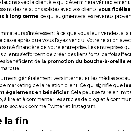
s relations avec la clientèle qui déterminera véritablemen
ssant des relations solides avec vos clients,
vous fidélis
ux à long terme
, ce qui augmentera les revenus prove
ommateurs s'intéressent à ce que vous leur vendez, à la
 se passe après que vous l'ayez vendu. Votre relation avec 
a santé financière de votre entreprise. Les entreprises qu
 clients s'efforcent de créer des liens forts, parfois affecti
lles bénéficient de
la promotion du bouche-à-oreille
et
 marque.
tournent généralement vers internet et les médias socia
s de marketing de la relation client. Ce qui signifie que
le
nt également en bénéficier
. Cela peut se faire en invit
web, à lire et à commenter les articles de blog et à commu
aux sociaux comme Twitter et Instagram.
 la fin