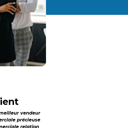
lient
e meilleur vendeur
erciale précieuse
erciale relation