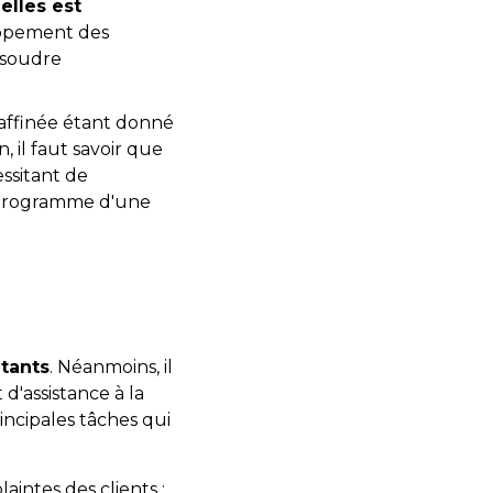
elles est
oppement des
ésoudre
affinée étant donné
, il faut savoir que
essitant de
du programme d'une
tants
. Néanmoins, il
 d'assistance à la
incipales tâches qui
intes des clients ;