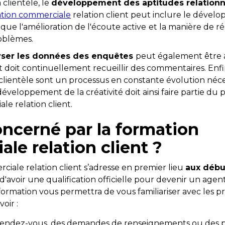
clientèle, le
développement des aptitudes relationn
tion commerciale
relation client peut inclure le dével
que l'amélioration de l'écoute active
et la manière de r
oblèmes.
lyser les données des enquêtes
peut également être 
nt doit continuellement recueillir des commentaires. Enfin
a clientèle sont un processus en constante évolution néc
développement de la créativité doit ainsi faire partie 
e relation client.
oncerné par la formation
le relation client ?
iale relation client s’adresse en premier lieu
aux débu
d'avoir une qualification officielle pour devenir un agent
 formation vous permettra de vous familiariser avec les pr
oir :
 rendez-vous, des demandes de renseignements ou des pla