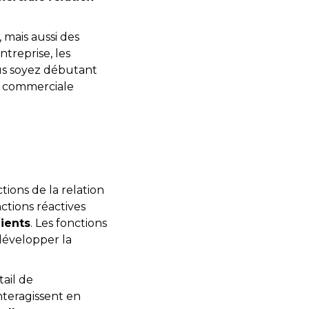
mais aussi des
treprise, les
ous soyez débutant
n commerciale
ions de la relation
nctions réactives
lients
. Les fonctions
 développer la
tail de
nteragissent en