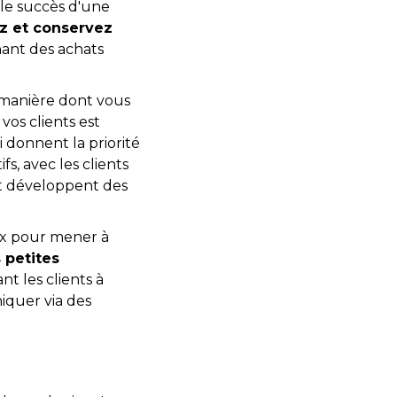
t le succès d'une
ez et conservez
nant des achats
 manière dont vous
vos clients est
i donnent la priorité
fs, avec les clients
 développent des
ux pour mener à
s petites
ant les clients à
niquer via des