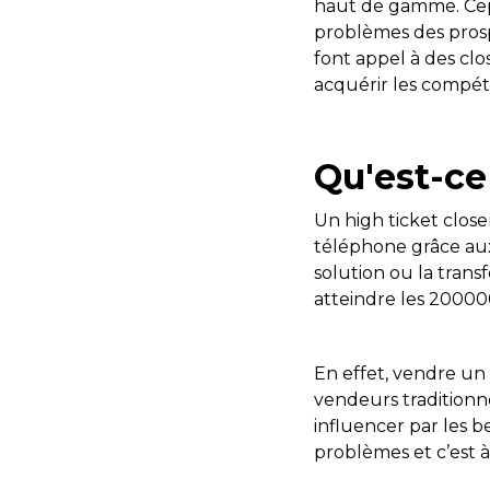
haut de gamme. Cepe
problèmes des prosp
font appel à des clo
acquérir les compé
Qu'est-ce
Un high ticket clos
téléphone grâce aux
solution ou la trans
atteindre les 200
En effet, vendre un p
vendeurs traditionne
influencer par les b
problèmes et c’est 