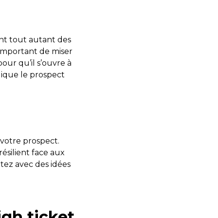
ont tout autant des
 important de miser
ur qu’il s’ouvre à
lique le prospect
 votre prospect.
résilient face aux
tez avec des idées
gh ticket