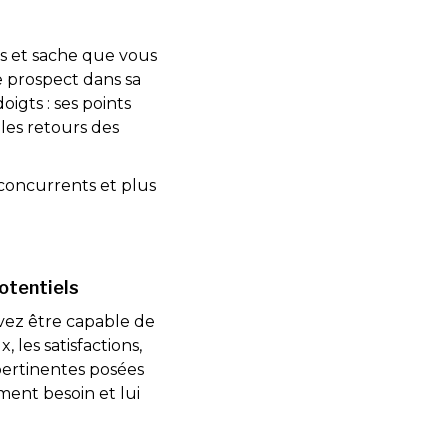
us et sache que vous
e prospect dans sa
igts : ses points
 les retours des
 concurrents et plus
otentiels
vez être capable de
 les satisfactions,
 pertinentes posées
ment besoin et lui