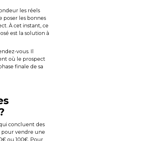
ondeur les réels
te poser les bonnes
t. À cet instant, ce
sé est la solution à
endez-vous. Il
nt où le prospect
phase finale de sa
es
?
 qui concluent des
gie pour vendre une
30€ ou 100€. Pour